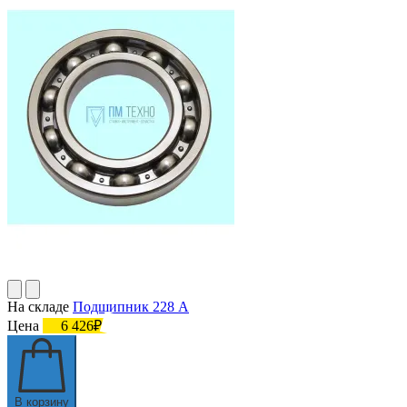
На складе
Подшипник 228 А
Цена
6 426₽
В корзину