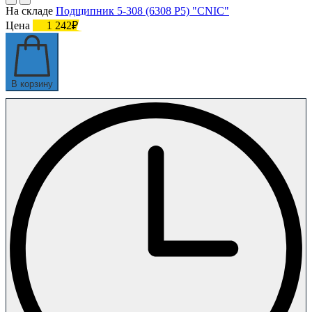
На складе
Подшипник 5-308 (6308 P5) "CNIC"
Цена
1 242₽
В корзину