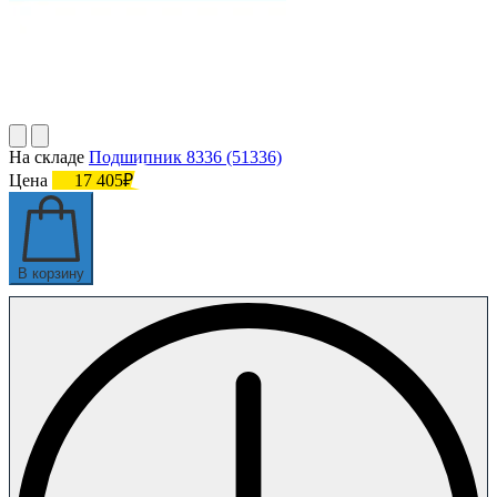
На складе
Подшипник 8336 (51336)
Цена
17 405₽
В корзину