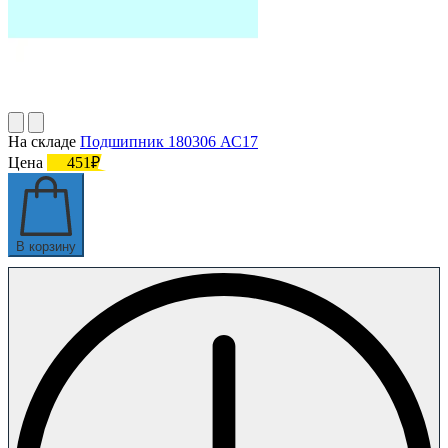
На складе
Подшипник 180306 АС17
Цена
451₽
В корзину