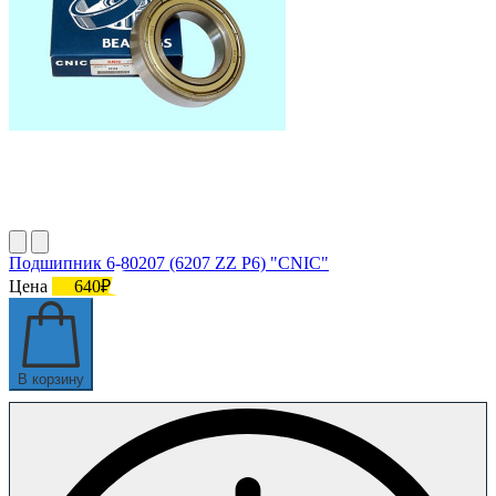
Подшипник 6-80207 (6207 ZZ P6) "CNIC"
Цена
640₽
В корзину