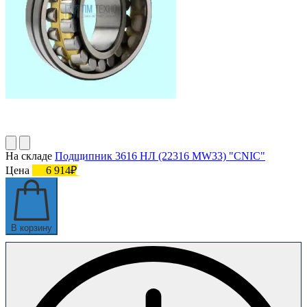
На складе
Подшипник 3616 НЛ (22316 MW33) "CNIC"
Цена
6 914₽
В корзину