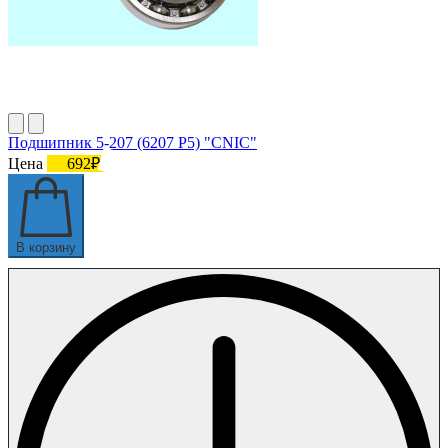
Подшипник 5-207 (6207 P5) "CNIC"
Цена
692₽
В корзину