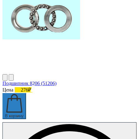
Подшипник 8206 (51206)
Цена
276₽
В корзину