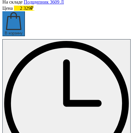
На складе
Подшипник 3609 Л
Цена
2 329₽
В корзину