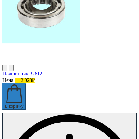
Подшипник 32612
Цена
2 028₽
В корзину