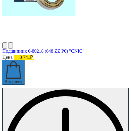
Подшипник 6-80218 (648 ZZ P6) "CNIC"
Цена
3 741₽
В корзину