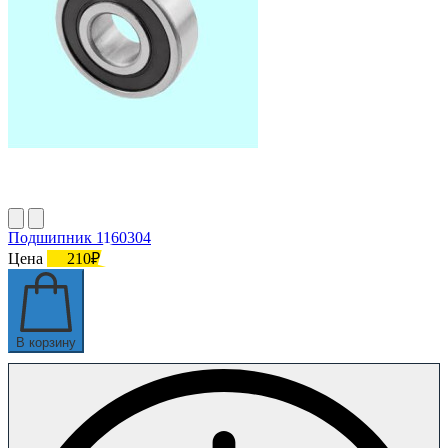
Подшипник 1160304
Цена
210₽
В корзину