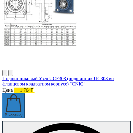
Подшипниковый Узел UCF308 (подшипник UC308 во
фланцевом квадратном корпусе) "CNIC"
Цена
1 764₽
В корзину