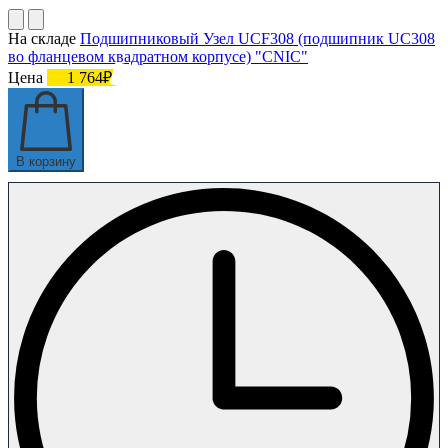
На складе
Подшипниковый Узел UCF308 (подшипник UC308
во фланцевом квадратном корпусе) "CNIC"
Цена
1 764₽
В корзину