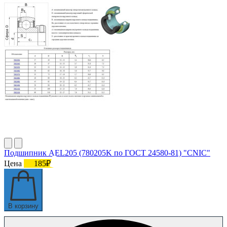
Подшипник AEL205 (780205K по ГОСТ 24580-81) "CNIC"
Цена
185₽
В корзину