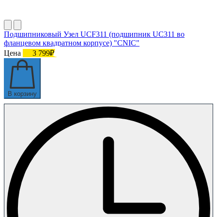
Подшипниковый Узел UCF311 (подшипник UC311 во
фланцевом квадратном корпусе) "CNIC"
Цена
3 799₽
В корзину