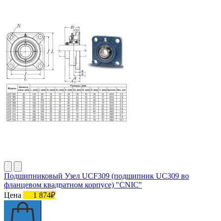
Подшипниковый Узел UCF309 (подшипник UC309 во
фланцевом квадратном корпусе) "CNIC"
Цена
1 874₽