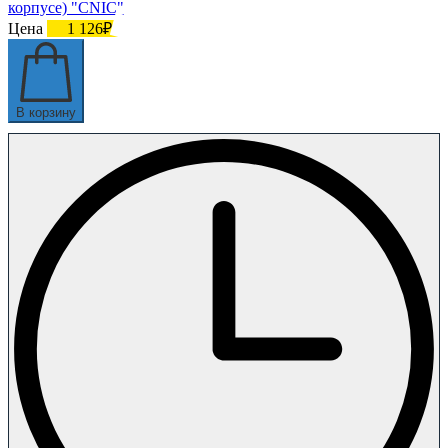
корпусе) "CNIC"
Цена
1 126₽
В корзину