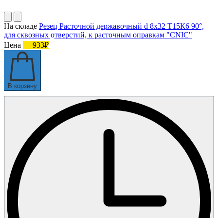
На складе
Резец Расточной державочный d 8х32 Т15К6 90°,
для сквозных отверстий, к расточным оправкам "CNIC"
Цена
933₽
В корзину