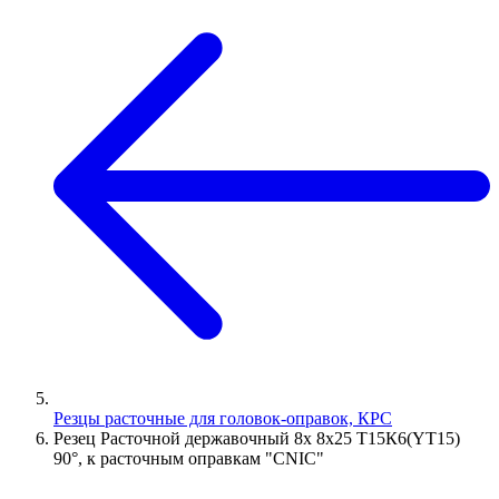
Резцы расточные для головок-оправок, КРС
Резец Расточной державочный 8х 8х25 Т15К6(YT15)
90°, к расточным оправкам "CNIC"