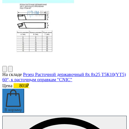
На складе
Резец Расточной державочный 8х 8х25 Т5К10(YT5)
60°, к расточным оправкам "CNIC"
Цена
801₽
В корзину