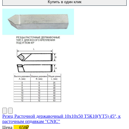
Купить в один клик
Резец Расточной державочный 10х10х50 Т5К10(YT5) 45°, к
расточным оправкам "CNIC"
Цена
658₽