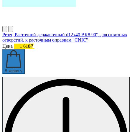
Резец Расточной державочный d12х40 ВК8 90°, для сквозных
отверстий, к расточным оправкам "CNIC"
Цена
1 618₽
В корзину