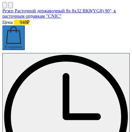
Резец Расточной державочный 8х 8х32 ВК8(YG8) 90°, к
расточным оправкам "CNIC"
Цена
948₽
В корзину