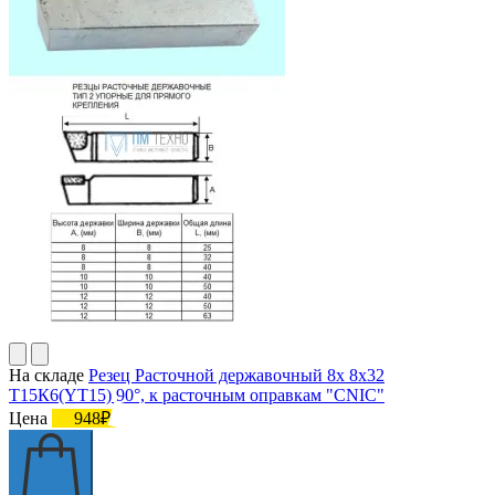
На складе
Резец Расточной державочный 8х 8х32
Т15К6(YT15) 90°, к расточным оправкам "CNIC"
Цена
948₽