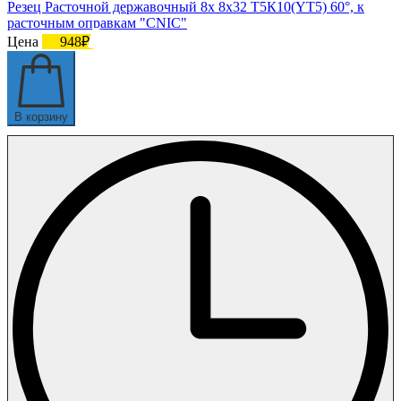
Резец Расточной державочный 8х 8х32 Т5К10(YT5) 60°, к
расточным оправкам "CNIC"
Цена
948₽
В корзину