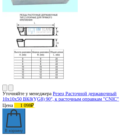
Уточняйте у менеджера
Резец Расточной державочный
10х10х50 ВК8(YG8) 90°, к расточным оправкам "CNIC"
Цена
1 098₽
В корзину