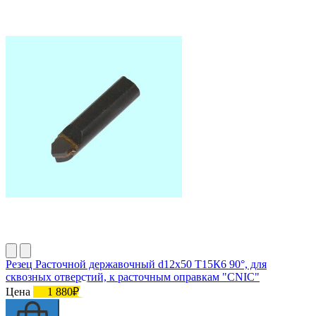
Резец Расточной державочный d12х50 Т15К6 90°, для
сквозных отверстий, к расточным оправкам "CNIC"
Цена
1 880₽