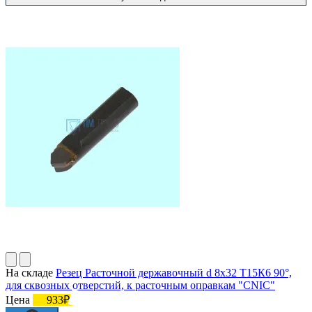
На складе
Резец Расточной державочный d 8х32 Т15К6 90°,
для сквозных отверстий, к расточным оправкам "CNIC"
Цена
933₽