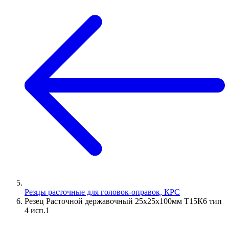
Резцы расточные для головок-оправок, КРС
Резец Расточной державочный 25х25х100мм Т15К6 тип
4 исп.1