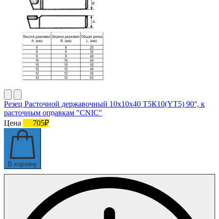
Резец Расточной державочный 10х10х40 Т5К10(YT5) 90°, к
расточным оправкам "CNIC"
Цена
705₽
В корзину