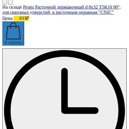
На складе
Резец Расточной державочный d 8х32 Т5К10 90°,
для сквозных отверстий, к расточным оправкам "CNIC"
Цена
933₽
В корзину