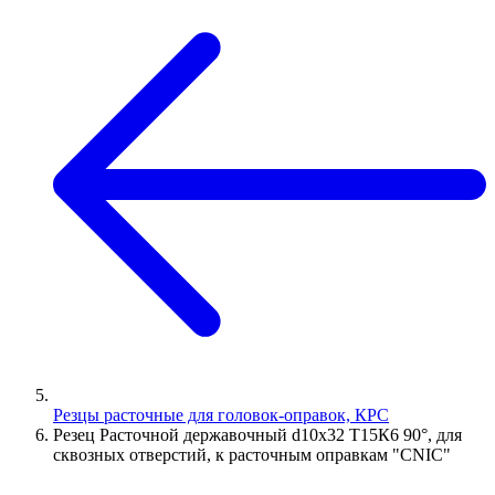
Резцы расточные для головок-оправок, КРС
Резец Расточной державочный d10х32 Т15К6 90°, для
сквозных отверстий, к расточным оправкам "CNIC"