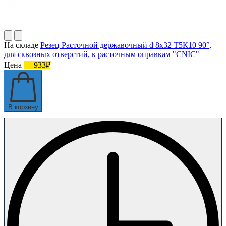
На складе
Резец Расточной державочный d 8х32 Т5К10 90°,
для сквозных отверстий, к расточным оправкам "CNIC"
Цена
933₽
В корзину