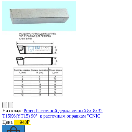
На складе
Резец Расточной державочный 8х 8х32
Т15К6(YT15) 90°, к расточным оправкам "CNIC"
Цена
948₽