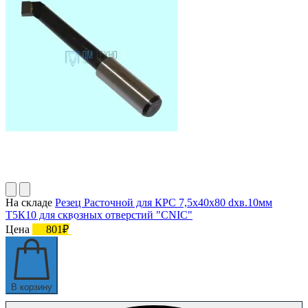
На складе
Резец Расточной для КРС 7,5х40х80 dхв.10мм
Т5К10 для сквозных отверстий "CNIC"
Цена
801₽
В корзину