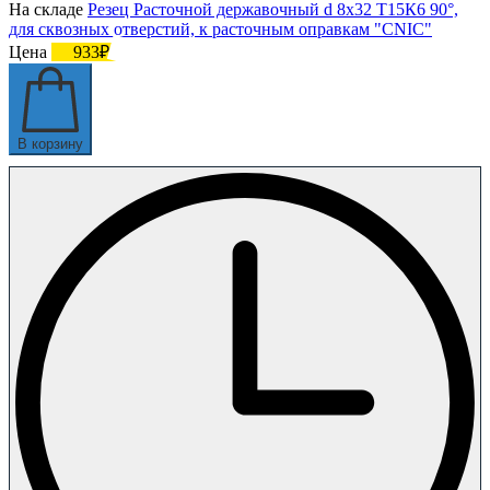
На складе
Резец Расточной державочный d 8х32 Т15К6 90°,
для сквозных отверстий, к расточным оправкам "CNIC"
Цена
933₽
В корзину