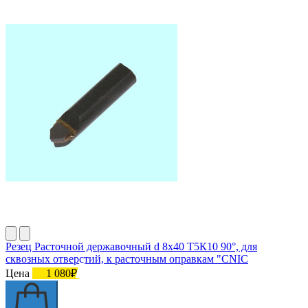
Резец Расточной державочный d 8х40 Т5К10 90°, для
сквозных отверстий, к расточным оправкам "CNIC
Цена
1 080₽