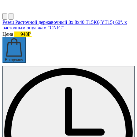
Резец Расточной державочный 8х 8х40 Т15К6(YT15) 60°, к
расточным оправкам "CNIC"
Цена
948₽
В корзину