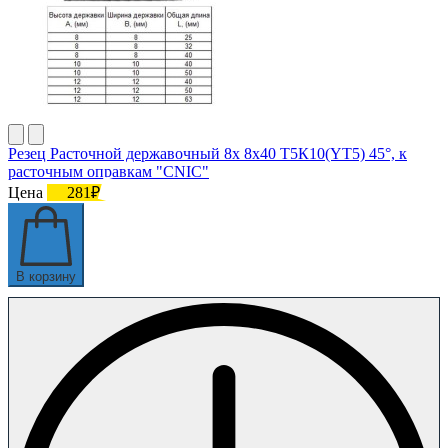
Резец Расточной державочный 8х 8х40 Т5К10(YT5) 45°, к
расточным оправкам "CNIC"
Цена
281₽
В корзину