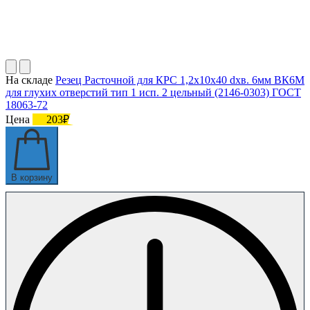
На складе
Резец Расточной для КРС 1,2х10х40 dхв. 6мм ВК6М
для глухих отверстий тип 1 исп. 2 цельный (2146-0303) ГОСТ
18063-72
Цена
203₽
В корзину