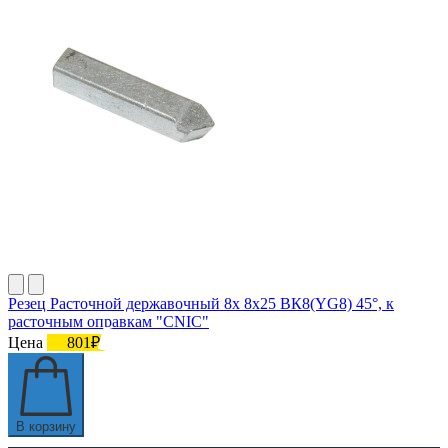
Резец Расточной державочный 8х 8х25 ВК8(YG8) 45°, к
расточным оправкам "CNIC"
Цена
801₽
В корзину