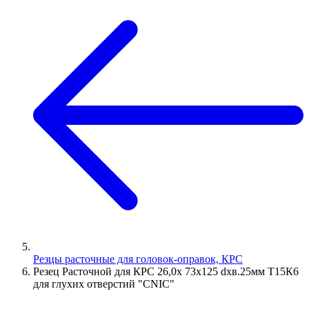
Резцы расточные для головок-оправок, КРС
Резец Расточной для КРС 26,0х 73х125 dхв.25мм Т15К6
для глухих отверстий "CNIC"