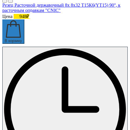
Резец Расточной державочный 8х 8х32 Т15К6(YT15) 90°, к
расточным оправкам "CNIC"
Цена
948₽
В корзину