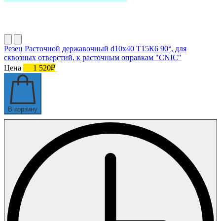
Резец Расточной державочный d10х40 Т15К6 90°, для
сквозных отверстий, к расточным оправкам "CNIC"
Цена
1 520₽
В корзину