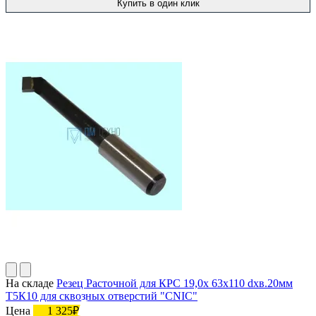
Купить в один клик
На складе
Резец Расточной для КРС 19,0х 63х110 dхв.20мм
Т5К10 для сквозных отверстий "CNIC"
Цена
1 325₽