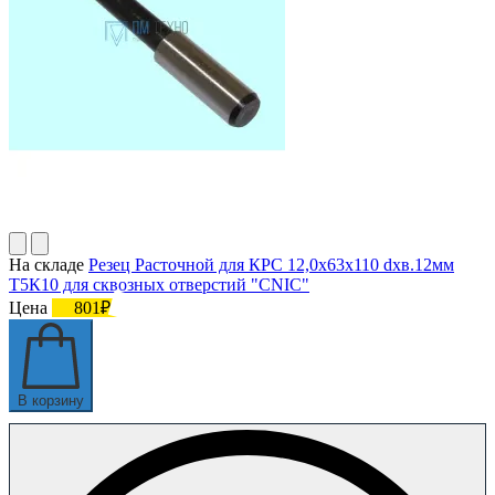
На складе
Резец Расточной для КРС 12,0х63х110 dхв.12мм
Т5К10 для сквозных отверстий "CNIC"
Цена
801₽
В корзину