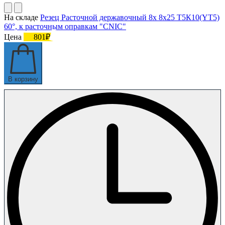
На складе
Резец Расточной державочный 8х 8х25 Т5К10(YT5)
60°, к расточным оправкам "CNIC"
Цена
801₽
В корзину