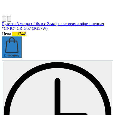
Рулетка 3 метра х 16мм с 2-мя фиксаторами обрезиненная
"CNIC" CR-G57 (3G57W)
Цена
174₽
В корзину