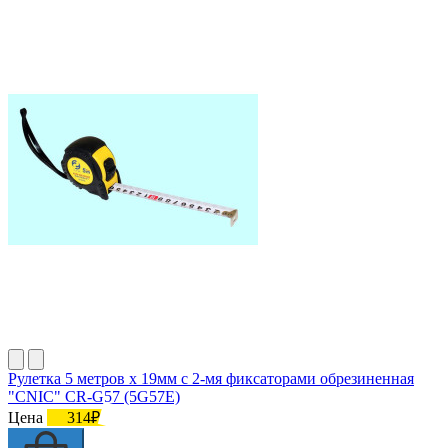
Рулетка 5 метров х 19мм с 2-мя фиксаторами обрезиненная
"CNIC" CR-G57 (5G57Е)
Цена
314₽