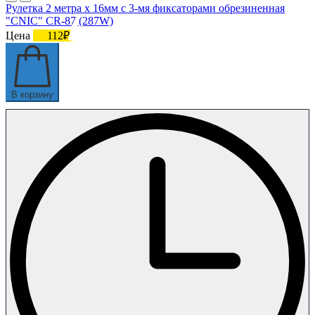
Рулетка 2 метра х 16мм с 3-мя фиксаторами обрезиненная
"CNIC" CR-87 (287W)
Цена
112₽
В корзину