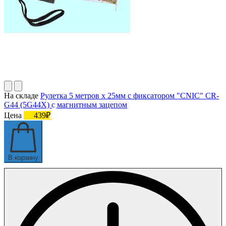
На складе
Рулетка 5 метров х 25мм с фиксатором "CNIC" CR-
G44 (5G44X) с магнитным зацепом
Цена
439₽
В корзину