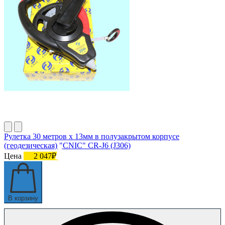
Рулетка 30 метров х 13мм в полузакрытом корпусе
(геодезическая) "CNIC" CR-J6 (J306)
Цена
2 047₽
В корзину