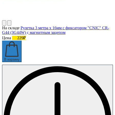
На складе
Рулетка 3 метра х 16мм с фиксатором "CNIC" CR-
G44 (3G44W) с магнитным зацепом
Цена
229₽
В корзину