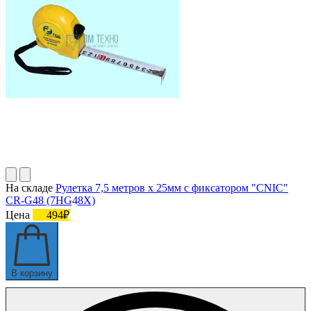
На складе
Рулетка 7,5 метров х 25мм с фиксатором "CNIC"
CR-G48 (7HG48X)
Цена
494₽
В корзину