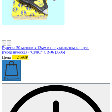
Рулетка 50 метров х 13мм в полузакрытом корпусе
(геодезическая) "CNIC" CR-J6 (J506)
Цена
2 593₽
В корзину