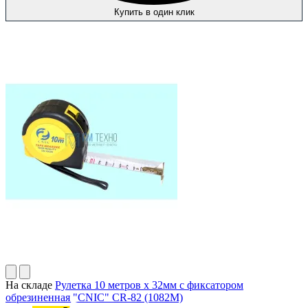
Купить в один клик
На складе
Рулетка 10 метров х 32мм с фиксатором
обрезиненная "CNIC" CR-82 (1082М)