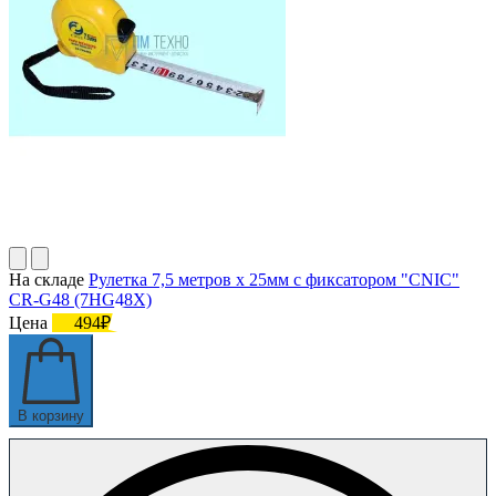
На складе
Рулетка 7,5 метров х 25мм с фиксатором "CNIC"
CR-G48 (7HG48X)
Цена
494₽
В корзину