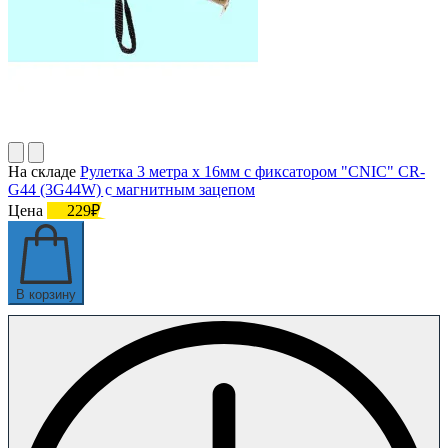
На складе
Рулетка 3 метра х 16мм с фиксатором "CNIC" CR-
G44 (3G44W) с магнитным зацепом
Цена
229₽
В корзину