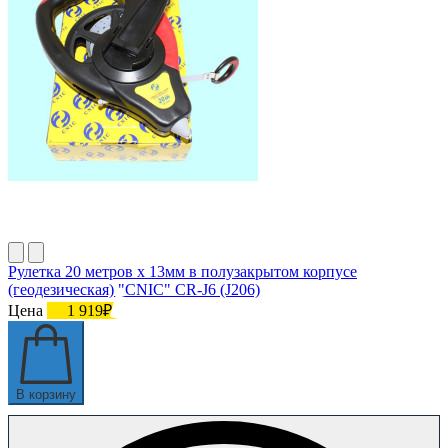
Рулетка 20 метров х 13мм в полузакрытом корпусе
(геодезическая) "CNIC" CR-J6 (J206)
Цена
1 919₽
В корзину