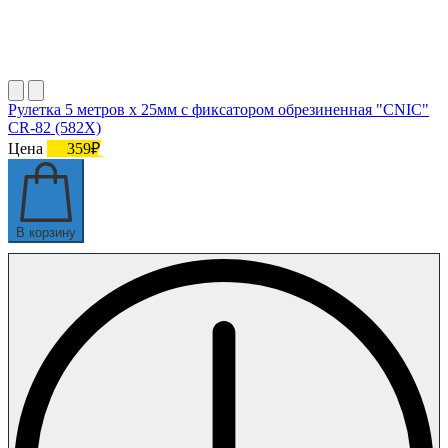
Рулетка 5 метров х 25мм с фиксатором обрезиненная "CNIC"
CR-82 (582X)
Цена
359₽
В корзину