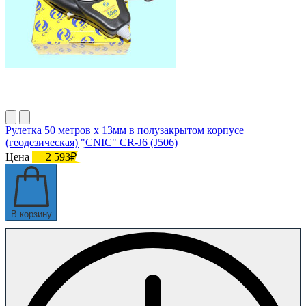
Рулетка 50 метров х 13мм в полузакрытом корпусе
(геодезическая) "CNIC" CR-J6 (J506)
Цена
2 593₽
В корзину