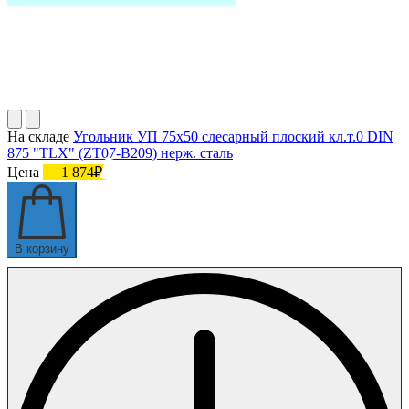
На складе
Угольник УП 75х50 слесарный плоский кл.т.0 DIN
875 "TLX" (ZT07-B209) нерж. сталь
Цена
1 874₽
В корзину