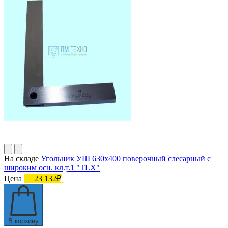
На складе
Угольник УШ 630х400 поверочный слесарный с
широким осн. кл.т.1 "TLX"
Цена
23 132₽
В корзину