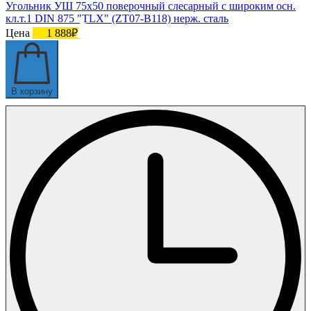
Угольник УШ 75х50 поверочный слесарный с широким осн.
кл.т.1 DIN 875 "TLX" (ZT07-B118) нерж. сталь
Цена
1 888₽
В корзину