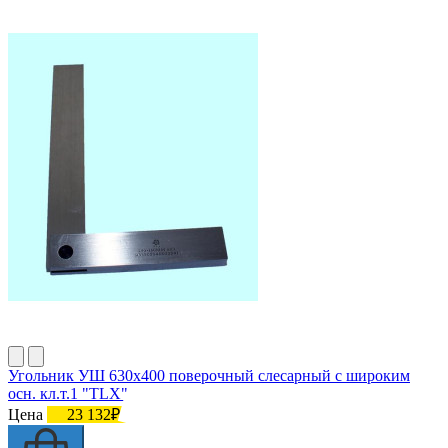
Угольник УШ 630х400 поверочный слесарный с широким
осн. кл.т.1 "TLX"
Цена
23 132₽