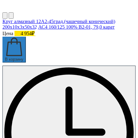
Круг алмазный 12А2-45град.(чашечный конический)
200х10х3х50х32 АС4 160/125 100% В2-01, 79,0 карат
Цена
4 954₽
В корзину