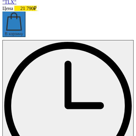
"TLX"
Цена
21 790₽
В корзину