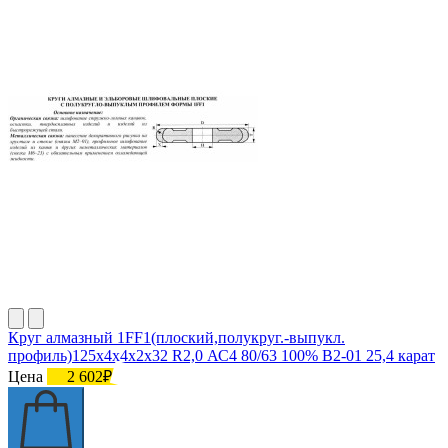
Круг алмазный 1FF1(плоский,полукруг.-выпукл.
профиль)125х4х4х2х32 R2,0 АС4 80/63 100% В2-01 25,4 карат
Цена
2 602₽