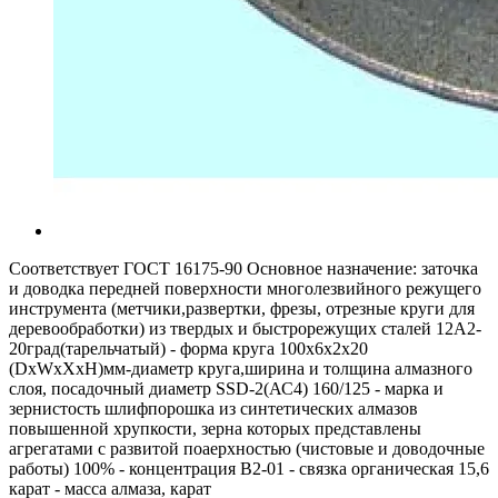
Соответствует ГОСТ 16175-90 Основное назначение: заточка
и доводка передней поверхности многолезвийного режущего
инструмента (метчики,развертки, фрезы, отрезные круги для
деревообработки) из твердых и быстрорежущих сталей 12А2-
20град(тарельчатый) - форма круга 100x6x2x20
(DxWxXxH)мм-диаметр круга,ширина и толщина алмазного
слоя, посадочный диаметр SSD-2(АС4) 160/125 - марка и
зернистость шлифпорошка из синтетических алмазов
повышенной хрупкости, зерна которых представлены
агрегатами с развитой поаерхностью (чистовые и доводочные
работы) 100% - концентрация В2-01 - связка органическая 15,6
карат - масса алмаза, карат