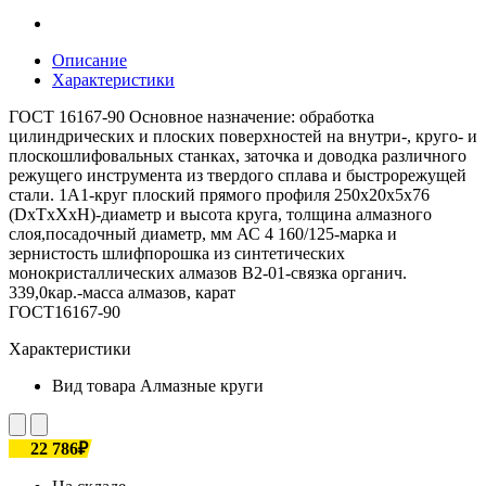
Описание
Характеристики
ГОСТ 16167-90 Основное назначение: обработка
цилиндрических и плоских поверхностей на внутри-, круго- и
плоскошлифовальных станках, заточка и доводка различного
режущего инструмента из твердого сплава и быстрорежущей
стали. 1А1-круг плоский прямого профиля 250х20х5х76
(DxTxXxH)-диаметр и высота круга, толщина алмазного
слоя,посадочный диаметр, мм АС 4 160/125-марка и
зернистость шлифпорошка из синтетических
монокристаллических алмазов В2-01-связка органич.
339,0кар.-масса алмазов, карат
ГОСТ16167-90
Характеристики
Вид товара
Алмазные круги
22 786₽