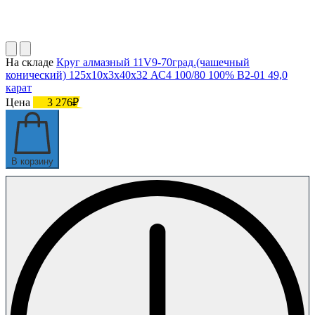
На складе
Круг алмазный 11V9-70град.(чашечный
конический) 125х10х3х40х32 АС4 100/80 100% В2-01 49,0
карат
Цена
3 276₽
В корзину