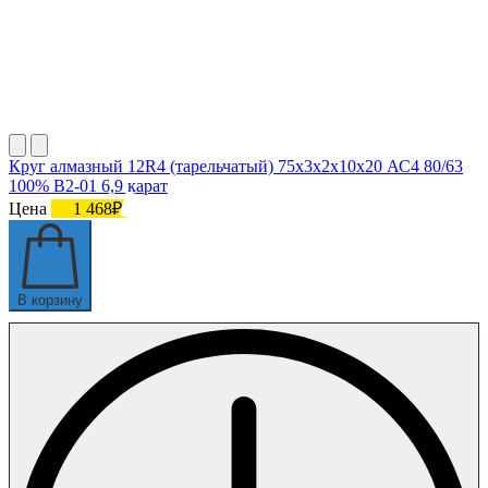
Круг алмазный 12R4 (тарельчатый) 75х3х2х10х20 АС4 80/63
100% В2-01 6,9 карат
Цена
1 468₽
В корзину