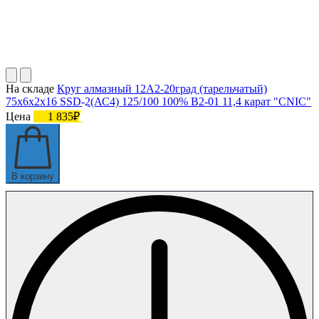
На складе
Круг алмазный 12А2-20град (тарельчатый)
75х6х2х16 SSD-2(АС4) 125/100 100% В2-01 11,4 карат "CNIC"
Цена
1 835₽
В корзину