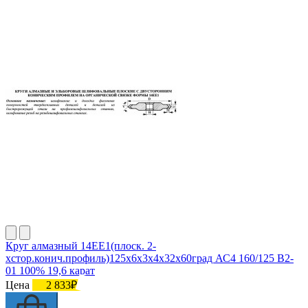
Круг алмазный 14ЕЕ1(плоск. 2-
хстор.конич.профиль)125х6х3х4х32х60град АС4 160/125 В2-
01 100% 19,6 карат
Цена
2 833₽