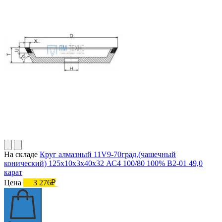
На складе
Круг алмазный 11V9-70град.(чашечный
конический) 125х10х3х40х32 АС4 100/80 100% В2-01 49,0
карат
Цена
3 276₽