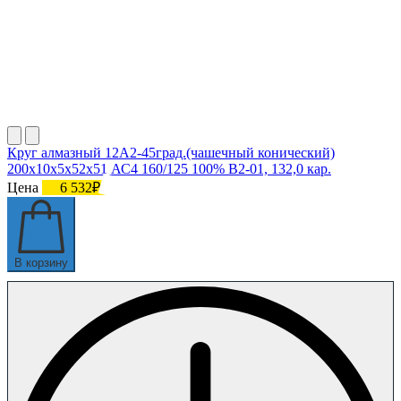
Круг алмазный 12А2-45град.(чашечный конический)
200х10х5х52х51 АС4 160/125 100% В2-01, 132,0 кар.
Цена
6 532₽
В корзину