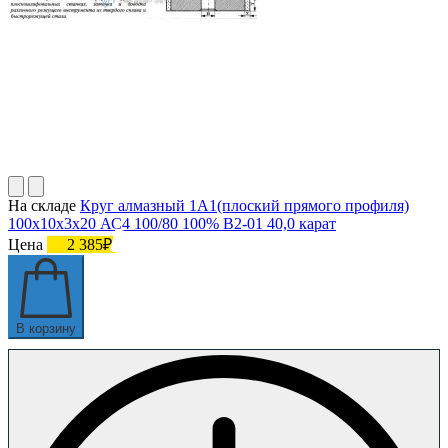
На складе
Круг алмазный 1А1(плоский прямого профиля)
100х10х3х20 АС4 100/80 100% В2-01 40,0 карат
Цена
2 385₽
В корзину