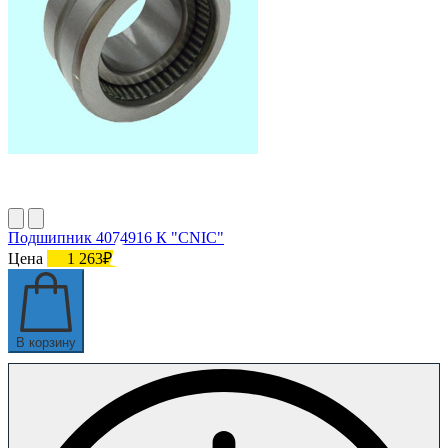
Подшипник 4074916 К "СNIC"
Цена
1 263₽
В корзину