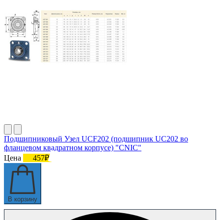
Подшипниковый Узел UCF202 (подшипник UC202 во
фланцевом квадратном корпусе) "CNIC"
Цена
457₽
В корзину