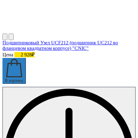
Подшипниковый Узел UCF212 (подшипник UC212 во
фланцевом квадратном корпусе) "CNIC"
Цена
2 928₽
В корзину