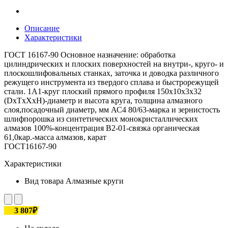
Описание
Характеристики
ГОСТ 16167-90 Основное назначение: обработка
цилиндрических и плоских поверхностей на внутри-, круго- и
плоскошлифовальных станках, заточка и доводка различного
режущего инструмента из твердого сплава и быстрорежущей
стали. 1А1-круг плоский прямого профиля 150х10х3х32
(DxTxXxH)-диаметр и высота круга, толщина алмазного
слоя,посадочный диаметр, мм АС4 80/63-марка и зернистость
шлифпорошка из синтетических монокристаллических
алмазов 100%-концентрация В2-01-связка органическая
61,0кар.-масса алмазов, карат
ГОСТ16167-90
Характеристики
Вид товара
Алмазные круги
3 807₽