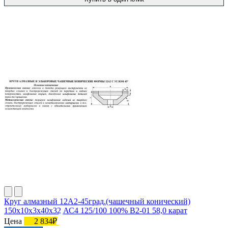
Круг алмазный 12А2-45град.(чашечный конический)
150х10х3х40х32 АС4 125/100 100% В2-01 58,0 карат
Цена
2 834₽