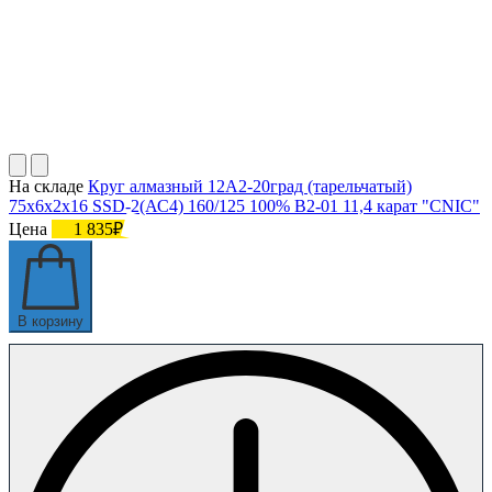
На складе
Круг алмазный 12А2-20град (тарельчатый)
75х6х2х16 SSD-2(АС4) 160/125 100% В2-01 11,4 карат "CNIC"
Цена
1 835₽
В корзину