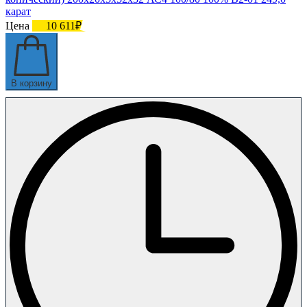
карат
Цена
10 611₽
В корзину