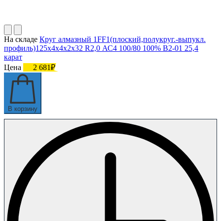
На складе
Круг алмазный 1FF1(плоский,полукруг.-выпукл.
профиль)125х4х4х2х32 R2,0 АС4 100/80 100% В2-01 25,4
карат
Цена
2 681₽
В корзину