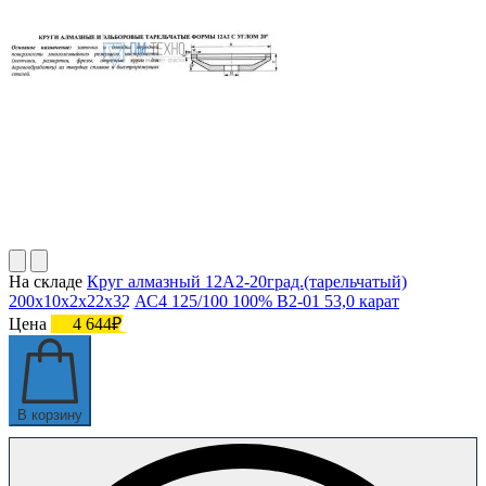
На складе
Круг алмазный 12А2-20град.(тарельчатый)
200х10х2х22х32 АС4 125/100 100% В2-01 53,0 карат
Цена
4 644₽
В корзину