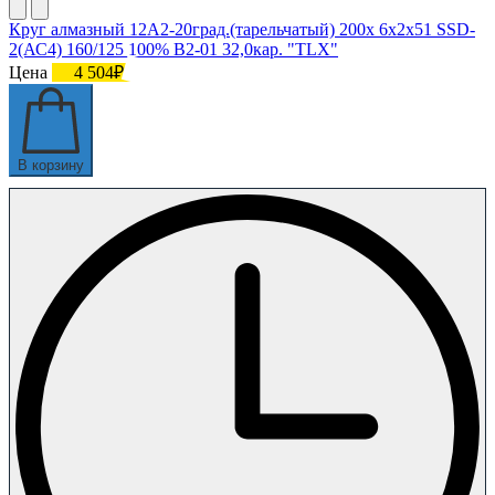
Круг алмазный 12А2-20град.(тарельчатый) 200х 6х2х51 SSD-
2(АС4) 160/125 100% В2-01 32,0кар. "TLX"
Цена
4 504₽
В корзину