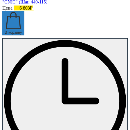
"CNIC" (Шан 440-115)
Цена
6 803₽
В корзину