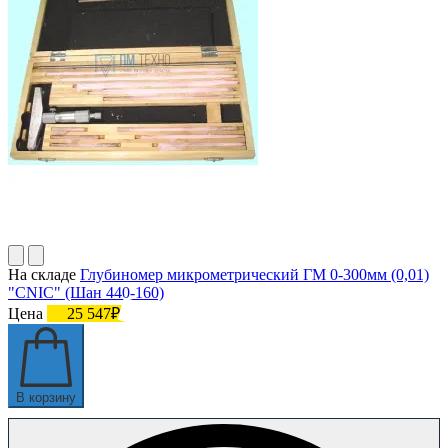
На складе
Глубиномер микрометрический ГМ 0-300мм (0,01)
"CNIC" (Шан 440-160)
Цена
25 547₽
В корзину