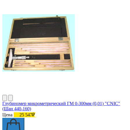
Глубиномер микрометрический ГМ 0-300мм (0,01) "CNIC"
(Шан 440-160)
Цена
25 547₽