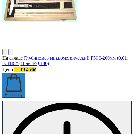
На складе
Глубиномер микрометрический ГМ 0-200мм (0,01)
"CNIC" (Шан 440-140)
Цена
19 459₽
В корзину