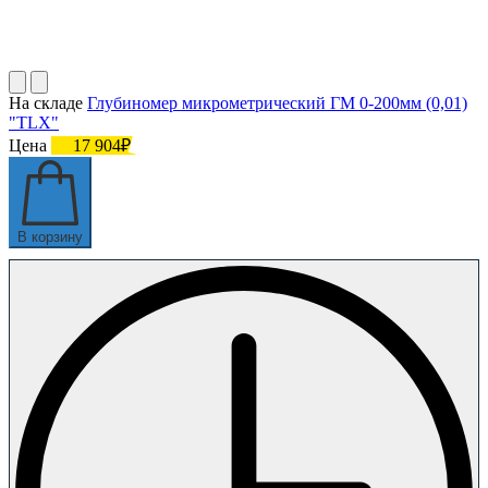
На складе
Глубиномер микрометрический ГМ 0-200мм (0,01)
"TLX"
Цена
17 904₽
В корзину