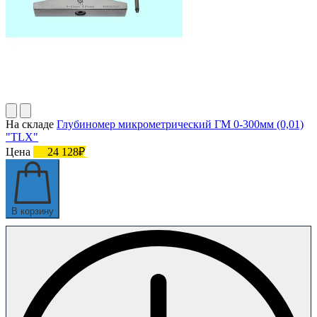
На складе
Глубиномер микрометрический ГМ 0-300мм (0,01)
"TLX"
Цена
24 128₽
В корзину